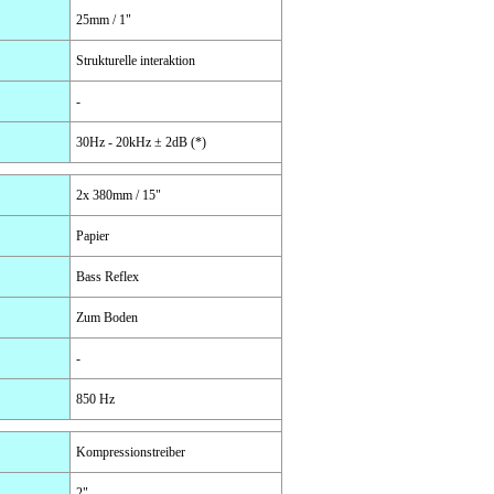
25mm / 1"
Strukturelle interaktion
-
30Hz - 20kHz ± 2dB (*)
2x 380mm / 15"
Papier
Bass Reflex
Zum Boden
-
850 Hz
Kompressionstreiber
2"