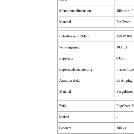
Membranendimension
100mm / 4"
Material
Berillyum
Belastbarkeit (RMS)
150 W RM
Wirkungsgrad
103 dB
Impedanz
8 Ohm
Impedanzlinearisierung
Flache Impe
Anschlussfeld
Bi-Amping
Material
Vergoldetes
Füße
Regelbare S
Maßen
-
Gewicht
300 kg