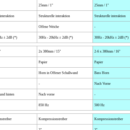
25mm / 1"
25mm / 1"
interaktion
Strukturelle interaktion
Strukturelle interaktion
Offene Weiche
-
z ± 2dB (*)
30Hz - 20kHz ± 2dB (*)
30Hz - 20kHz ± 2dB (*)
"
2x 380mm / 15"
2-6 x 380mm / 16"
Papier
Papier
Horn in Offener Schallwand
Bass Horn
-
Nach Vorne
und hinten
Nach vorne
-
850 Hz
500 Hz
streiber
Kompressionstreiber
Kompressionstreiber
2"
2"