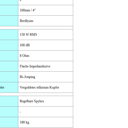
100mm / 4"
Berillyum
150 W RMS
100 dB
8 Ohm
Flache Impedanzkurve
Bi-Amping
pfer
Vergoldetes tellurium Kupfer
Regelbare Spykes
-
180 kg