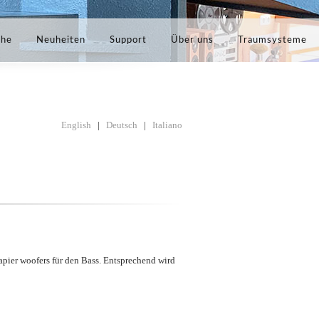
che
Neuheiten
Support
Über uns
Traumsysteme
English
|
Deutsch
|
Italiano
apier woofers für den Bass. Entsprechend wird