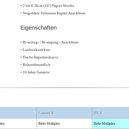
• 2 bis 6 38cm (16") Papier Woofer
• Vergoldete Tellurium Kupfer Anschlüsse
Eigenschaften
• Bi-wiring- / Bi-amping - Anschlüsse
• Laufzeitkorrektur
• Flache Impedanzkurve
• Röhrenfreundlich
• 10 Jahre Garantie
Concert X
DV-3
plex
Birke Multiplex
Birke Multiplex