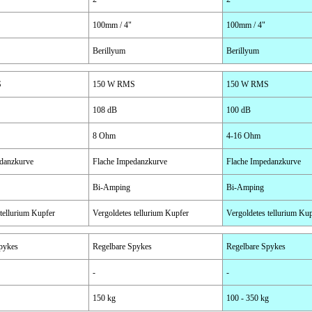
100mm / 4"
100mm / 4"
Berillyum
Berillyum
S
150 W RMS
150 W RMS
108 dB
100 dB
8 Ohm
4-16 Ohm
danzkurve
Flache Impedanzkurve
Flache Impedanzkurve
Bi-Amping
Bi-Amping
 tellurium Kupfer
Vergoldetes tellurium Kupfer
Vergoldetes tellurium Ku
pykes
Regelbare Spykes
Regelbare Spykes
-
-
150 kg
100 - 350 kg