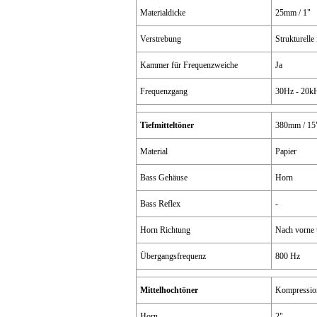
Materialdicke
25mm / 1"
Verstrebung
Strukturelle 
Kammer für Frequenzweiche
Ja
Frequenzgang
30Hz - 20kH
Tiefmitteltöner
380mm / 15
Material
Papier
Bass Gehäuse
Horn
Bass Reflex
-
Horn Richtung
Nach vorne 
Übergangsfrequenz
800 Hz
Mittelhochtöner
Kompression
Horn
2"