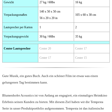
Gewicht
27 kg / 60lbs
16 kg
140 x 50 x 50 cm
Verpackungsmaßen
105 x 60 x 38 cm
56 x 20 x 20 in
Lautsprecher per Karton
1
2
Verpackungsgewicht
30 kg / 66lbs
35 kg
Center Lautsprecher
Center 20
Center 17
Center 17
Center 15
Gute Musik, ein gutes Buch. Auch ein schöner Film ist etwas was einen
gelungenen Tag bestimmen kann.
Blumenhofer Acoustics ist von Anfang an engagiert, ein einmaliges Heimkino
Erlebnis seinen Kunden zu bieten. Mit diesem Ziel haben wir die Tempesta
Serie in unser Produktportfolio aufgenommen. Tempesta ist das italienische