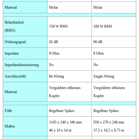
Material
Mylar
Mylar
Belastbarkeit
150 W RMS
100 W RMS
(RMS)
Wirkungsgrad
92 dB
90 dB
Impedanz
8 Ohm
8 Ohm
Impedanzlinearisierung
No
No
Anschlussfeld
Bi-Wiring
Single-Wiring
Vergoldetes tellurium
Vergoldetes tellurium
Material
Kupfer
Kupfer
Füße
Regelbare Spikes
Regelbare Spikes
1165 x 240 x 346 mm
950 x 270 x 248 mm
Maßen
46 x 10 x 14 in
37,5 x 10,5 x 9,75 in