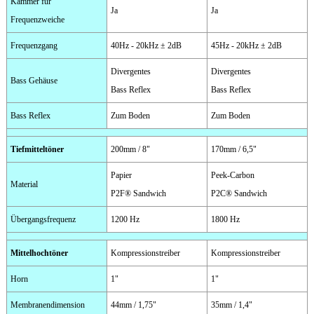
Kammer für
Ja
Ja
Frequenzweiche
Frequenzgang
40Hz - 20kHz ± 2dB
45Hz - 20kHz ± 2dB
Divergentes
Divergentes
Bass Gehäuse
Bass Reflex
Bass Reflex
Bass Reflex
Zum Boden
Zum Boden
Tiefmitteltöner
200mm / 8"
170mm / 6,5"
Papier
Peek-Carbon
Material
P2F® Sandwich
P2C® Sandwich
Übergangsfrequenz
1200 Hz
1800 Hz
Mittelhochtöner
Kompressionstreiber
Kompressionstreiber
Horn
1"
1"
Membranendimension
44mm / 1,75"
35mm / 1,4"