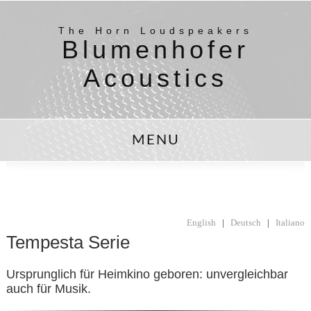
The Horn Loudspeakers
Blumenhofer
Acoustics
MENU
English
|
Deutsch
|
Italiano
Tempesta Serie
Ursprunglich für Heimkino geboren: unvergleichbar
auch für Musik.