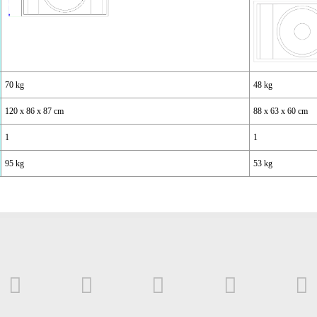
70 kg
48 kg
120 x 86 x 87 cm
88 x 63 x 60 cm
1
1
95 kg
53 kg