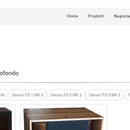
Home
Prodotti
Negozia
profondo
180
Genuin FS 1 MK 3
Genuin FS 2 MK 2
Genuin FS 3 MK 2
T