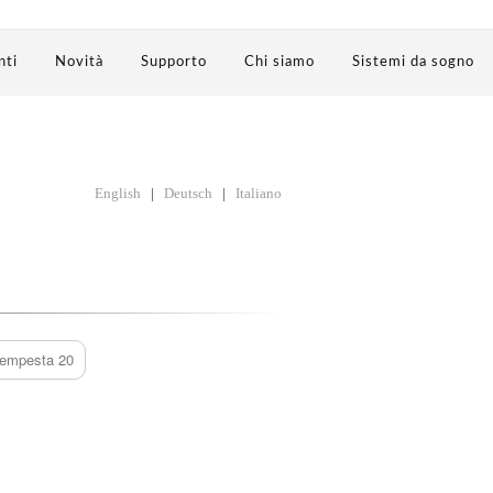
nti
Novità
Supporto
Chi siamo
Sistemi da sogno
English
|
Deutsch
|
Italiano
empesta 20