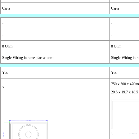
Carta
Carta
-
-
-
-
8 Ohm
8 Ohm
Single-Wiring in rame placcato oro
Single-Wiring in r
Yes
Yes
750 x 500 x 470
?
29.5 x 19.7 x 18.5 