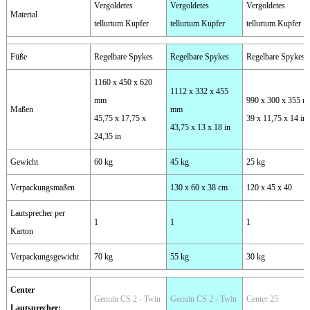
Vergoldetes
Vergoldetes
Vergoldetes
Material
tellurium Kupfer
tellurium Kupfer
tellurium Kupfer
Füße
Regelbare Spykes
Regelbare Spykes
Regelbare Spykes
1160 x 450 x 620
1112 x 332 x 455
mm
990 x 300 x 355 
Maßen
mm
45,75 x 17,75 x
39 x 11,75 x 14 in
43,75 x 13 x 18 in
24,35 in
Gewicht
60 kg
45 kg
25 kg
Verpackungsmaßen
130 x 60 x 38 cm
120 x 45 x 40
Lautsprecher per
1
1
1
Karton
Verpackungsgewicht
70 kg
55 kg
30 kg
Center
Genuin CS 2 - Twin
Genuin CS 2 - Twin
Center 25
Lautsprecher
: