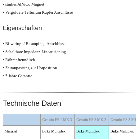
• starkes AlNiCo Magnet
• Vergoldete Tellurium Kupfer Anschlüsse
Eigenschaften
• Bi-wiring- / Bi-amping - Anschlüsse
• Schaltbare Impedanz-Linearisierung
• Röhrenfreundlich
• Zeitanpassung zur Hörposition
• 5 Jahre Garantie
Technische Daten
Genuin FS 1 MK 3
Genuin FS 2 MK 2
Genuin FS 3 MK 
Material
Birke Multiplex
Birke Multiplex
Birke Multiplex