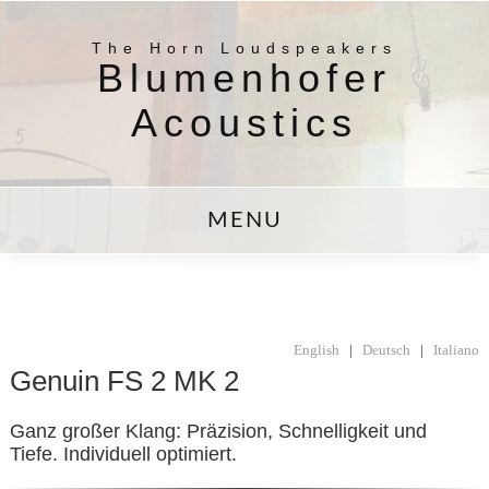
The Horn Loudspeakers
Blumenhofer
Acoustics
MENU
English
|
Deutsch
|
Italiano
Genuin FS 2 MK 2
Ganz großer Klang: Präzision, Schnelligkeit und
Tiefe. Individuell optimiert.