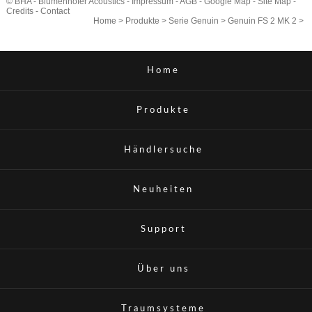
© BHA - Blumenhofer Acoustics -
Impressum
-
AGB
-
Google Map
-
Site Map
-
Credits
-
Contact
Home
>
Produkte
>
Serie Genuin
>
Genuin FS 2 MK 2
>
Home
Produkte
Händlersuche
Neuheiten
Support
Über uns
Traumsysteme