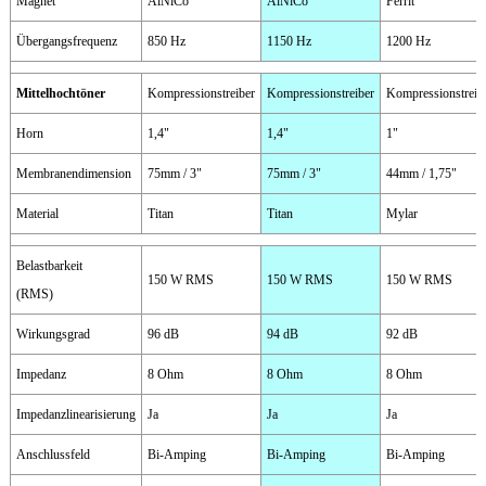
Magnet
AlNiCo
AlNiCo
Ferrit
Übergangsfrequenz
850 Hz
1150 Hz
1200 Hz
Mittelhochtöner
Kompressionstreiber
Kompressionstreiber
Kompressionstreib
Horn
1,4"
1,4"
1"
Membranendimension
75mm / 3"
75mm / 3"
44mm / 1,75"
Material
Titan
Titan
Mylar
Belastbarkeit
150 W RMS
150 W RMS
150 W RMS
(RMS)
Wirkungsgrad
96 dB
94 dB
92 dB
Impedanz
8 Ohm
8 Ohm
8 Ohm
Impedanzlinearisierung
Ja
Ja
Ja
Anschlussfeld
Bi-Amping
Bi-Amping
Bi-Amping