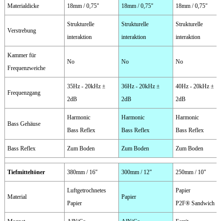
Materialdicke
18mm / 0,75"
18mm / 0,75"
18mm / 0,75"
Strukturelle
Strukturelle
Strukturelle
Verstrebung
interaktion
interaktion
interaktion
Kammer für
No
No
No
Frequenzweiche
35Hz - 20kHz ±
36Hz - 20kHz ±
40Hz - 20kHz ±
Frequenzgang
2dB
2dB
2dB
Harmonic
Harmonic
Harmonic
Bass Gehäuse
Bass Reflex
Bass Reflex
Bass Reflex
Bass Reflex
Zum Boden
Zum Boden
Zum Boden
Tiefmitteltöner
380mm / 16"
300mm / 12"
250mm / 10"
Luftgetrochnetes
Papier
Material
Papier
Papier
P2F® Sandwich